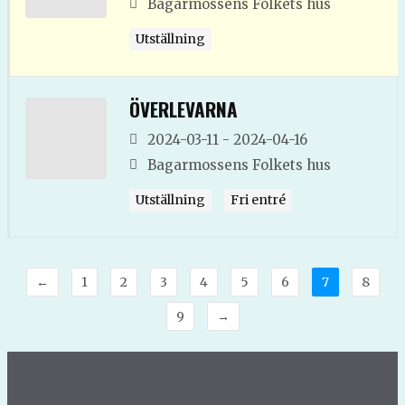
Bagarmossens Folkets hus
Utställning
ÖVERLEVARNA
2024-03-11 - 2024-04-16
Bagarmossens Folkets hus
Utställning
Fri entré
←
1
2
3
4
5
6
7
8
9
→