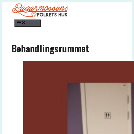
Hoppa
till
innehåll
Meny
Behandlingsrummet